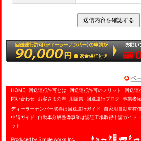
ペ
HOME
回送運行許可とは
回送運行許可のメリット
回送運
問い合わせ
お客さまの声
用語集
回送運行ブログ
事業者
ディーラーナンバー取得は回送運行ガイド
自家用自動車有
申請ガイド
自動車分解整備事業は認証工場取得申請ガイド
ット
Produced by Simple works Inc.