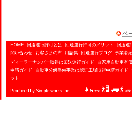
ペ
HOME
回送運行許可とは
回送運行許可のメリット
回送運
問い合わせ
お客さまの声
用語集
回送運行ブログ
事業者
ディーラーナンバー取得は回送運行ガイド
自家用自動車有
申請ガイド
自動車分解整備事業は認証工場取得申請ガイド
ット
Produced by Simple works Inc.