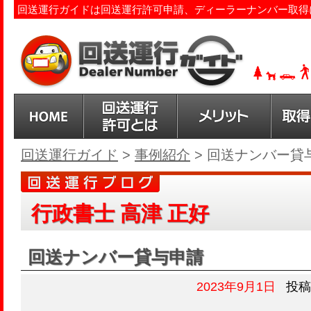
回送運行ガイドは回送運行許可申請、ディーラーナンバー取得
回送運行ガイド
>
事例紹介
>
回送ナンバー貸
行政書士 高津 正好
回送ナンバー貸与申請
2023年9月1日
投稿