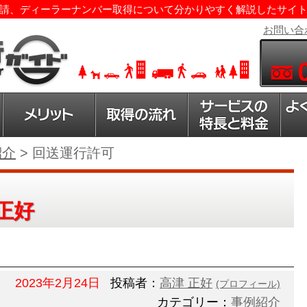
請、ディーラーナンバー取得について分かりやすく解説したサイ
お問い合
紹介
>
回送運行許可
正好
2023年2月24日
投稿者：
高津 正好
(プロフィール)
カテゴリー：
事例紹介