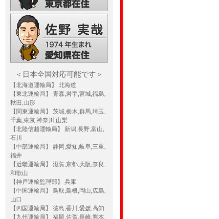
＜日本全国対応可能です＞
【北海道運輸局】 北海道
【東北運輸局】 青森,岩手,宮城,福島,
秋田,山形
【関東運輸局】 茨城,栃木,群馬,埼玉,
千葉,東京,神奈川,山梨
【北陸信越運輸局】 新潟,長野,富山,
石川
【中部運輸局】 静岡,愛知,岐阜,三重,
福井
【近畿運輸局】 滋賀,京都,大阪,奈良,
和歌山
【神戸運輸監理部】 兵庫
【中国運輸局】 鳥取,島根,岡山,広島,
山口
【四国運輸局】 徳島,香川,愛媛,高知
【九州運輸局】 福岡,佐賀,長崎,熊本,