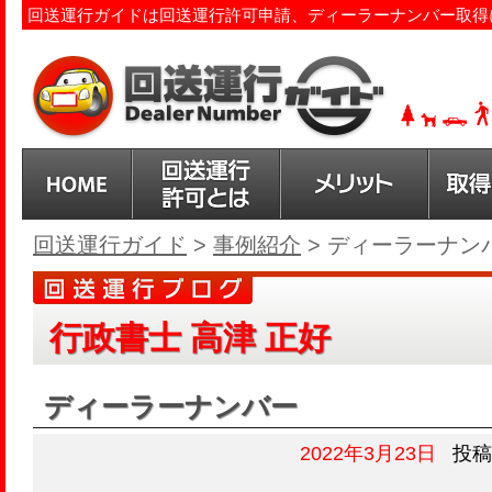
回送運行ガイドは回送運行許可申請、ディーラーナンバー取得
回送運行ガイド
>
事例紹介
>
ディーラーナン
行政書士 高津 正好
ディーラーナンバー
2022年3月23日
投稿