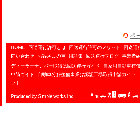
ペ
HOME
回送運行許可とは
回送運行許可のメリット
回送運
問い合わせ
お客さまの声
用語集
回送運行ブログ
事業者
ディーラーナンバー取得は回送運行ガイド
自家用自動車有
申請ガイド
自動車分解整備事業は認証工場取得申請ガイド
ット
Produced by Simple works Inc.