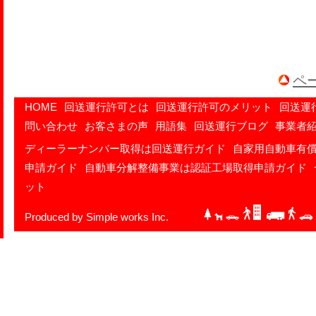
ペ
HOME
回送運行許可とは
回送運行許可のメリット
回送運
問い合わせ
お客さまの声
用語集
回送運行ブログ
事業者
ディーラーナンバー取得は回送運行ガイド
自家用自動車有
申請ガイド
自動車分解整備事業は認証工場取得申請ガイド
ット
Produced by Simple works Inc.