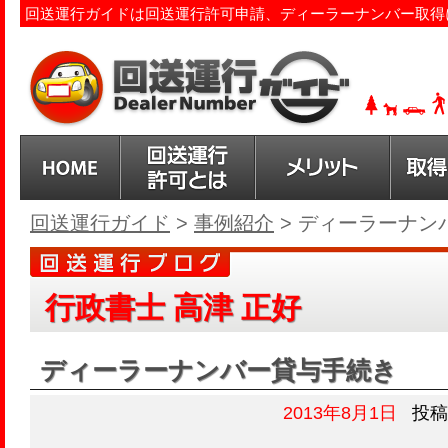
回送運行ガイドは回送運行許可申請、ディーラーナンバー取得
回送運行ガイド
>
事例紹介
>
ディーラーナン
行政書士 高津 正好
ディーラーナンバー貸与手続き
2013年8月1日
投稿