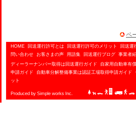
ペ
HOME
回送運行許可とは
回送運行許可のメリット
回送運
問い合わせ
お客さまの声
用語集
回送運行ブログ
事業者
ディーラーナンバー取得は回送運行ガイド
自家用自動車有
申請ガイド
自動車分解整備事業は認証工場取得申請ガイド
ット
Produced by Simple works Inc.