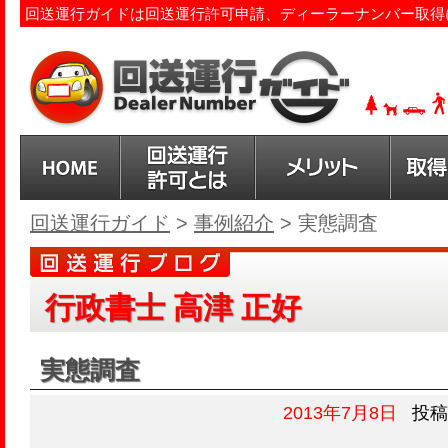
回送運行ガイドは回送運行許可申請、ディーラーナンバー取得
回送運行ガイド
>
事例紹介
>
実態調査
行政書士 高津 正好
実態調査
2013年7月8日
投稿